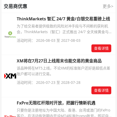
交易商优惠
更多>
ThinkMarkets 智汇 24/7 黄金/白银交易重磅上线
为了给交易者提供极致的风险对冲手段与不间断的获利机
会，ThinkMarkets（智汇）正式推出 24/7 全天候黄金与白
银交易！本文将为您详细拆解本次升级的核心交易品种、杠
活动时间： 2026-08-03 至 2027-08-03
杆配置、支持软件及交易细则。
查看详情
XM将在7月27日上线周末也能交易的黄金商品
该品种将在MT5上线，不论XM的标准账户还好是超低点差
账户都可以进行交易。
活动时间： 2026-07-23 至 2028-07-28
查看详情
FxPro无限杠杆限时开放，把握行情新机遇
只要你是注册地址为中国大陆、香港、台湾或澳门的FxPro
客户，在活动有效期内开设MT4标准Promo账号，即可自动