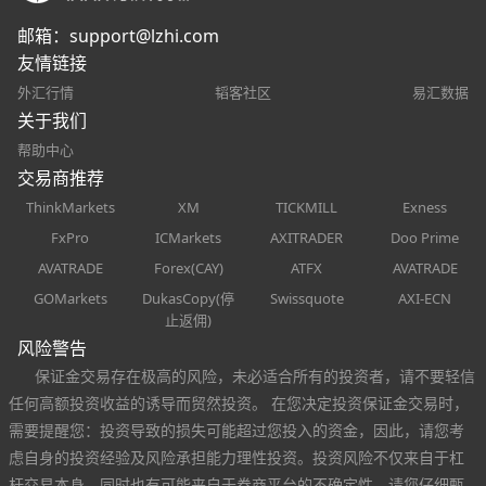
邮箱：
support@lzhi.com
友情链接
外汇行情
韬客社区
易汇数据
关于我们
帮助中心
交易商推荐
ThinkMarkets
XM
TICKMILL
Exness
FxPro
ICMarkets
AXITRADER
Doo Prime
AVATRADE
Forex(CAY)
ATFX
AVATRADE
GOMarkets
DukasCopy(停
Swissquote
AXI-ECN
止返佣)
风险警告
保证金交易存在极高的风险，未必适合所有的投资者，请不要轻信
任何高额投资收益的诱导而贸然投资。 在您决定投资保证金交易时，
需要提醒您：投资导致的损失可能超过您投入的资金，因此，请您考
虑自身的投资经验及风险承担能力理性投资。投资风险不仅来自于杠
杆交易本身，同时也有可能来自于券商平台的不确定性，请您仔细甄