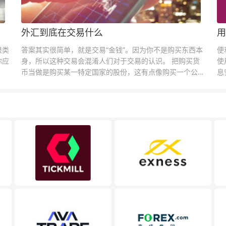
外汇到底在交易什么
用
很类
答案其实很简单，就是交易“金钱”。因为你不是购买东西本
便
你应
身，所以这种交易会混淆人们对于交易的认识。 把购买货
使
币当做是购买某一特定国家的股份，这有点像购买一个公司
息
的股票一样。货币的价格直接反映市场对于一国当前以及未
息
来经济状况的判断。