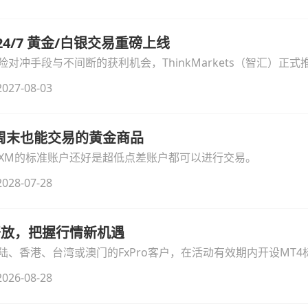
汇 24/7 黄金/白银交易重磅上线
冲手段与不间断的获利机会，ThinkMarkets（智汇）正式推出
细拆解本次升级的核心交易品种、杠杆配置、支持软件及交易细
027-08-03
线周末也能交易的黄金商品
论XM的标准账户还好是超低点差账户都可以进行交易。
028-07-28
时开放，把握行情新机遇
、香港、台湾或澳门的FxPro客户，在活动有效期内开设MT4标
无需额外复杂操作。
026-08-28