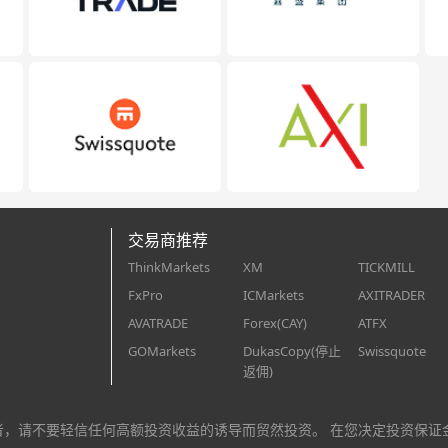
交易商推荐
ThinkMarkets
XM
TICKMILL
FxPro
ICMarkets
AXITRADER
AVATRADE
Forex(CAY)
ATFX
GOMarkets
DukasCopy(停止
Swissquote
返佣)
者，请不要轻信任何高额投资收益的诱导而贸然投资。 在您决定投资保证