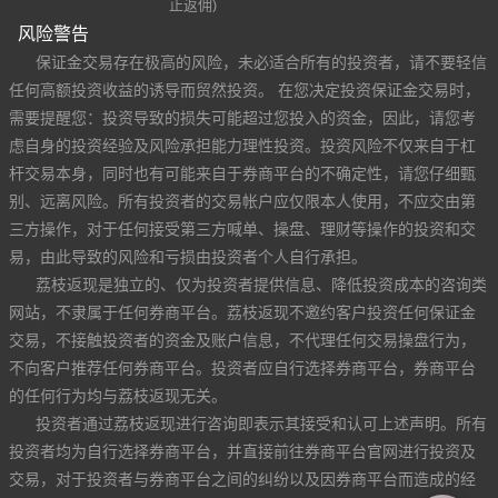
止返佣)
风险警告
保证金交易存在极高的风险，未必适合所有的投资者，请不要轻信
任何高额投资收益的诱导而贸然投资。 在您决定投资保证金交易时，
需要提醒您：投资导致的损失可能超过您投入的资金，因此，请您考
虑自身的投资经验及风险承担能力理性投资。投资风险不仅来自于杠
杆交易本身，同时也有可能来自于券商平台的不确定性，请您仔细甄
别、远离风险。所有投资者的交易帐户应仅限本人使用，不应交由第
三方操作，对于任何接受第三方喊单、操盘、理财等操作的投资和交
易，由此导致的风险和亏损由投资者个人自行承担。
荔枝返现是独立的、仅为投资者提供信息、降低投资成本的咨询类
网站，不隶属于任何券商平台。荔枝返现不邀约客户投资任何保证金
交易，不接触投资者的资金及账户信息，不代理任何交易操盘行为，
不向客户推荐任何券商平台。投资者应自行选择券商平台，券商平台
的任何行为均与荔枝返现无关。
投资者通过荔枝返现进行咨询即表示其接受和认可上述声明。所有
投资者均为自行选择券商平台，并直接前往券商平台官网进行投资及
交易，对于投资者与券商平台之间的纠纷以及因券商平台而造成的经