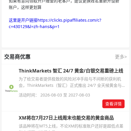
如果有意向领取开户赠金的老客户，建议更换姓名重新开设新
账户，这样更划算
这里是开户链接https://clicks.pipaffiliates.com/c?
c=430129&l=zh-hans&p=1
交易商优惠
更多>
ThinkMarkets 智汇 24/7 黄金/白银交易重磅上线
为了给交易者提供极致的风险对冲手段与不间断的获利机
会，ThinkMarkets（智汇）正式推出 24/7 全天候黄金与白
银交易！本文将为您详细拆解本次升级的核心交易品种、杠
活动时间： 2026-08-03 至 2027-08-03
杆配置、支持软件及交易细则。
查看详情
XM将在7月27日上线周末也能交易的黄金商品
该品种将在MT5上线，不论XM的标准账户还好是超低点差