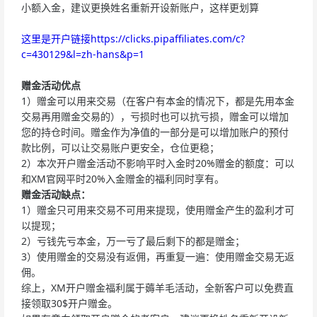
小额入金，建议更换姓名重新开设新账户，这样更划算
这里是开户链接https://clicks.pipaffiliates.com/c?
c=430129&l=zh-hans&p=1
赠金活动优点
1）赠金可以用来交易（在客户有本金的情况下，都是先用本金
交易再用赠金交易的），亏损时也可以抗亏损，赠金可以增加
您的持仓时间。赠金作为净值的一部分是可以增加账户的预付
款比例，可以让交易账户更安全，仓位更稳；
2）本次开户赠金活动不影响平时入金时20%赠金的额度：可以
和XM官网平时20%入金赠金的福利同时享有。
赠金活动缺点：
1）赠金只可用来交易不可用来提现，使用赠金产生的盈利才可
以提现；
2）亏钱先亏本金，万一亏了最后剩下的都是赠金；
3）使用赠金的交易没有返佣，再重复一遍：使用赠金交易无返
佣。
综上，XM开户赠金福利属于薅羊毛活动，全新客户可以免费直
接领取30$开户赠金。