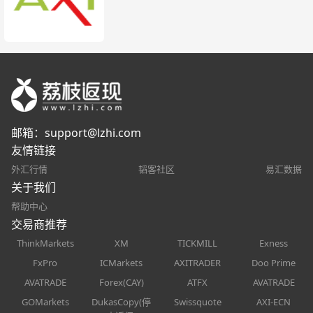
邮箱：
support@lzhi.com
友情链接
外汇行情
韬客社区
易汇数据
关于我们
帮助中心
交易商推荐
ThinkMarkets
XM
TICKMILL
Exness
FxPro
ICMarkets
AXITRADER
Doo Prime
AVATRADE
Forex(CAY)
ATFX
AVATRADE
GOMarkets
DukasCopy(停
Swissquote
AXI-ECN