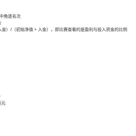
池中角逐名次
金
- 入金）/（初始净值 + 入金），即比赛查看的是盈利与投入资金的比例
升
美元