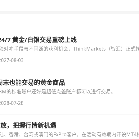
汇 24/7 黄金/白银交易重磅上线
冲手段与不间断的获利机会，ThinkMarkets（智汇）正式推出
细拆解本次升级的核心交易品种、杠杆配置、支持软件及交易细
027-08-03
线周末也能交易的黄金商品
论XM的标准账户还好是超低点差账户都可以进行交易。
028-07-28
时开放，把握行情新机遇
、香港、台湾或澳门的FxPro客户，在活动有效期内开设MT4标