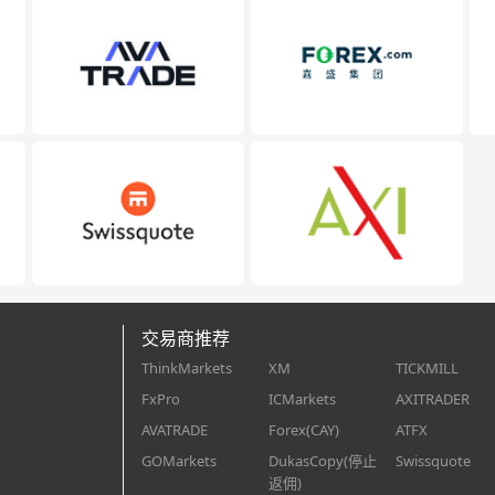
交易商推荐
ThinkMarkets
XM
TICKMILL
FxPro
ICMarkets
AXITRADER
AVATRADE
Forex(CAY)
ATFX
GOMarkets
DukasCopy(停止
Swissquote
返佣)