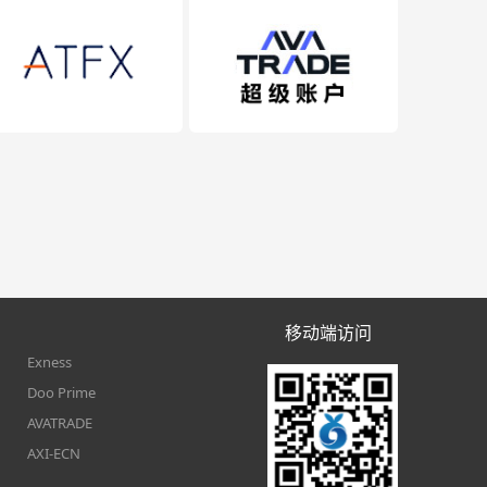
移动端访问
Exness
Doo Prime
AVATRADE
AXI-ECN