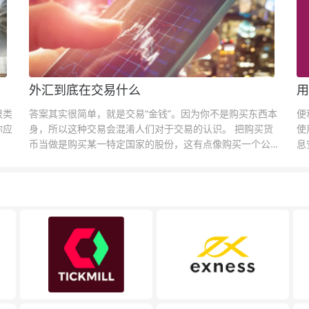
外汇到底在交易什么
用
很类
答案其实很简单，就是交易“金钱”。因为你不是购买东西本
便
你应
身，所以这种交易会混淆人们对于交易的认识。 把购买货
使
币当做是购买某一特定国家的股份，这有点像购买一个公司
息
的股票一样。货币的价格直接反映市场对于一国当前以及未
息
来经济状况的判断。