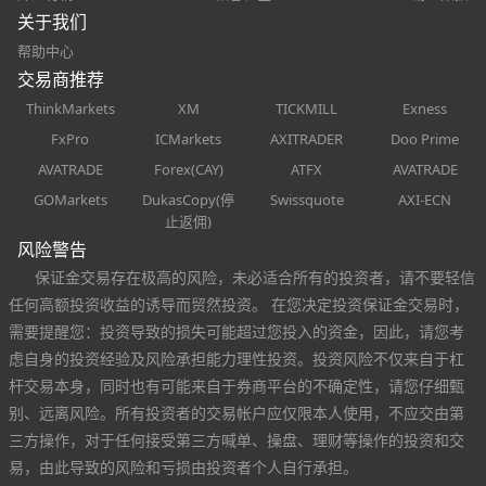
关于我们
帮助中心
交易商推荐
ThinkMarkets
XM
TICKMILL
Exness
FxPro
ICMarkets
AXITRADER
Doo Prime
AVATRADE
Forex(CAY)
ATFX
AVATRADE
GOMarkets
DukasCopy(停
Swissquote
AXI-ECN
止返佣)
风险警告
保证金交易存在极高的风险，未必适合所有的投资者，请不要轻信
任何高额投资收益的诱导而贸然投资。 在您决定投资保证金交易时，
需要提醒您：投资导致的损失可能超过您投入的资金，因此，请您考
虑自身的投资经验及风险承担能力理性投资。投资风险不仅来自于杠
杆交易本身，同时也有可能来自于券商平台的不确定性，请您仔细甄
别、远离风险。所有投资者的交易帐户应仅限本人使用，不应交由第
三方操作，对于任何接受第三方喊单、操盘、理财等操作的投资和交
易，由此导致的风险和亏损由投资者个人自行承担。