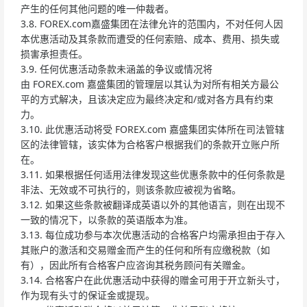
产生的任何其他问题的唯一仲裁者。
3.8. FOREX.com嘉盛集团在法律允许的范围内，不对任何人因
本优惠活动及其条款而遭受的任何索赔、成本、费用、损失或
损害承担责任。
3.9. 任何优惠活动条款未涵盖的争议或情况将
由 FOREX.com 嘉盛集团的管理层以其认为对所有相关方最公
平的方式解决，且该决定应为最终决定和/或对各方具有约束
力。
3.10. 此优惠活动将受 FOREX.com 嘉盛集团实体所在司法管辖
区的法律管辖，该实体为合格客户根据我们的条款开立账户所
在。
3.11. 如果根据任何适用法律发现这些优惠条款中的任何条款是
非法、无效或不可执行的，则该条款应被视为省略。
3.12. 如果这些条款被翻译成英语以外的其他语言，则在出现不
一致的情况下，以条款的英语版本为准。
3.13. 每位成功参与本次优惠活动的合格客户均需承担由于存入
其账户的激活和交易赠金而产生的任何和所有应缴税款（如
有），因此所有合格客户应咨询其税务顾问有关赠金。
3.14. 合格客户在此优惠活动中获得的赠金可用于开立新头寸，
作为现有头寸的保证金或提现。