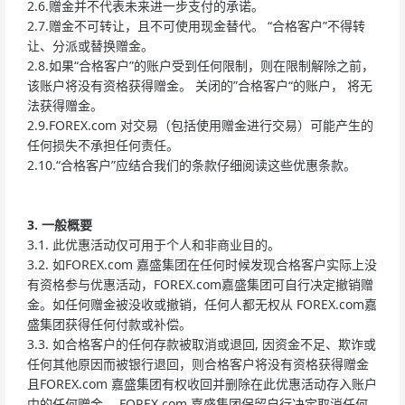
2.6.赠金并不代表未来进一步支付的承诺。
2.7.赠金不可转让，且不可使用现金替代。 “合格客户”不得转
让、分派或替换赠金。
2.8.如果“合格客户”的账户受到任何限制，则在限制解除之前，
该账户将没有资格获得赠金。 关闭的”合格客户“的账户， 将无
法获得赠金。
2.9.FOREX.com 对交易（包括使用赠金进行交易）可能产生的
任何损失不承担任何责任。
2.10.“合格客户”应结合我们的条款仔细阅读这些优惠条款。
3.
一般概要
3.1. 此优惠活动仅可用于个人和非商业目的。
3.2. 如FOREX.com 嘉盛集团在任何时候发现合格客户实际上没
有资格参与优惠活动，FOREX.com嘉盛集团可自行决定撤销赠
金。如任何赠金被没收或撤销，任何人都无权从 FOREX.com嘉
盛集团获得任何付款或补偿。
3.3. 如合格客户的任何存款被取消或退回, 因资金不足、欺诈或
任何其他原因而被银行退回，则合格客户将没有资格获得赠金
且FOREX.com 嘉盛集团有权收回并删除在此优惠活动存入账户
中的任何赠金。 FOREX.com 嘉盛集团保留自行决定取消任何