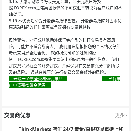
3.15. 优惠活动赠金将以美元计算，非美元账户将按
照 FOREX.com嘉盛集团提供的不可议汇率转换为客户账户的基
础货币。
3.16.本优惠活动受开曼群岛法律管辖。 开曼群岛法院对因本优
惠活动引起的任何事项或争议拥有专属管辖权。
风险警告：外汇或其他场外保证金产品的杠杆交易具有高风
险，可能并不适合所有人。 我们建议您根据您的个人情况仔细
考虑交易是否适合您。 您的损失可能多过您的投
资。 FOREX.com嘉盛集团网站上的信息为一般性信息。 我们
建议您寻求独立的财务建议，并确保您在交易前充分了解所涉
及的风险。 通过在线平台进行交易会带来额外的风险。
开设一个嘉盛交易返佣账户
已有账
户申请嘉盛赠金优惠
交易商优惠
更多>
ThinkMarkets 智汇 24/7 黄金/白银交易重磅上线