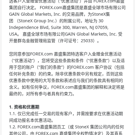
选客户入金赠金优惠活动（“优惠活动”）并由 FOREX.com嘉盛
集团自行决定。 FOREX.com嘉盛集团是嘉盛全球市场有限公司
GAIN Global Markets, Inc. 的交易品牌，为StoneX集
团 （StoneX Group Inc.）的附属公司，地址为 30
Independence Blvd, Suite 300, Warren, NJ 07059,
USA。 嘉盛全球市场有限公司GAIN Global Markets, Inc. 受
开曼群岛金融管理局监管（许可证号：25033）。
您同意参加FOREX.com 嘉盛集团特选客户入金赠金优惠活动
（“优惠活动”），您将受这些条款和条件（“优惠条款”）以及适
用于您的账户（“我们的条款”）的FOREX.com 客户协议（包括
任何补充条款）的约束。除非优惠条款中另有规定，否则这些
优惠条款中使用的大写条款和表述应与我们的条款具有相同的
含义。如有任何争议，FOREX.com嘉盛集团的解释和决定将是
最终的，对所有参与者具有约束力。
1.
资格和优惠期
1.1. 仅已完成任一交易的现有客户，并需按要求在优惠活动期
间成功报名本优惠活动。
1.2. FOREX.com嘉盛集团员工（或 StoneX 集团公司内的任何
其他公司，由 FOREX.com 嘉盛集团全权酌情决定）及其直系