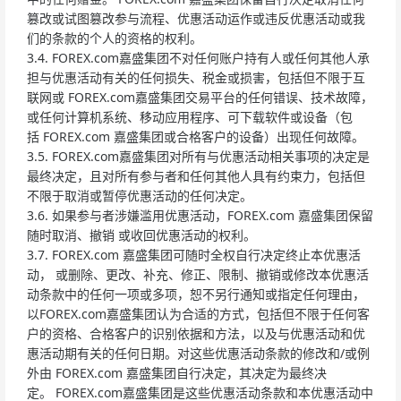
篡改或试图篡改参与流程、优惠活动运作或违反优惠活动或我
们的条款的个人的资格的权利。
3.4. FOREX.com嘉盛集团不对任何账户持有人或任何其他人承
担与优惠活动有关的任何损失、税金或损害，包括但不限于互
联网或 FOREX.com嘉盛集团交易平台的任何错误、技术故障，
或任何计算机系统、移动应用程序、可下载软件或设备（包
括 FOREX.com 嘉盛集团或合格客户的设备）出现任何故障。
3.5. FOREX.com嘉盛集团对所有与优惠活动相关事项的决定是
最终决定，且对所有参与者和任何其他人具有约束力，包括但
不限于取消或暂停优惠活动的任何决定。
3.6. 如果参与者涉嫌滥用优惠活动，FOREX.com 嘉盛集团保留
随时取消、撤销 或收回优惠活动的权利。
3.7. FOREX.com 嘉盛集团可随时全权自行决定终止本优惠活
动， 或删除、更改、补充、修正、限制、撤销或修改本优惠活
动条款中的任何一项或多项，恕不另行通知或指定任何理由，
以FOREX.com嘉盛集团认为合适的方式，包括但不限于任何客
户的资格、合格客户的识别依据和方法，以及与优惠活动和优
惠活动期有关的任何日期。对这些优惠活动条款的修改和/或例
外由 FOREX.com 嘉盛集团自行决定，其决定为最终决
定。 FOREX.com嘉盛集团是这些优惠活动条款和本优惠活动中