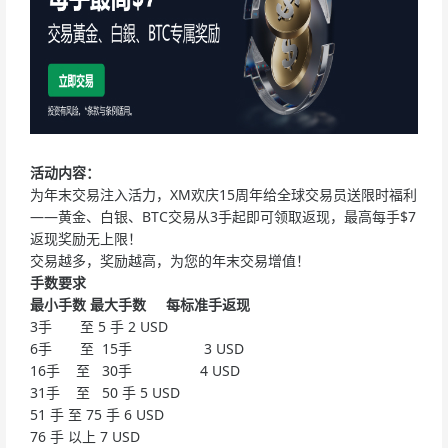
活动内容：
为年末交易注入活力，XM欢庆15周年给全球交易员送限时福利
——黄金、白银、BTC交易从3手起即可领取返现，最高每手$7
返现奖励无上限！
交易越多，奖励越高，为您的年末交易增值！
手数要求
最小手数
最大手数
每标准手返现
3手 至
5
 手 
2 ​USD
6手 至
15手
3 USD
16手 至
30手
4 USD
31手 至
50
 手 
5 USD
51
 手 至 
75
 手 
6 USD
76
 手 以上 
7 USD