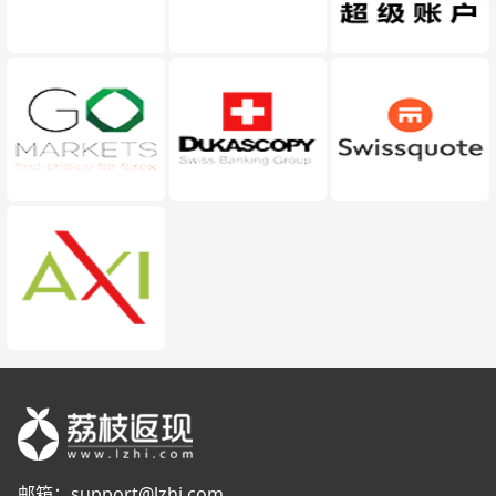
邮箱：
support@lzhi.com