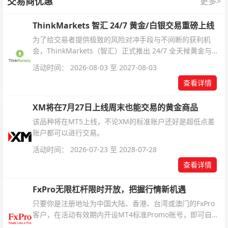
交易商优惠
更多>
ThinkMarkets 智汇 24/7 黄金/白银交易重磅上线
为了给交易者提供极致的风险对冲手段与不间断的获利机
会，ThinkMarkets（智汇）正式推出 24/7 全天候黄金与白
银交易！本文将为您详细拆解本次升级的核心交易品种、杠
活动时间： 2026-08-03 至 2027-08-03
杆配置、支持软件及交易细则。
查看详情
XM将在7月27日上线周末也能交易的黄金商品
该品种将在MT5上线，不论XM的标准账户还好是超低点差
账户都可以进行交易。
活动时间： 2026-07-23 至 2028-07-28
查看详情
FxPro无限杠杆限时开放，把握行情新机遇
只要你是注册地址为中国大陆、香港、台湾或澳门的FxPro
客户，在活动有效期内开设MT4标准Promo账号，即可自动
解锁无限倍杠杆福利，无需额外复杂操作。