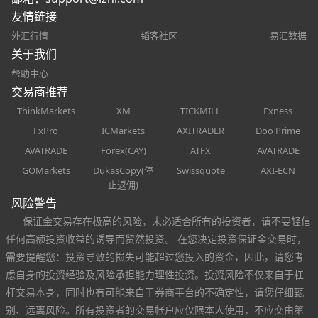
友情链接
外汇行情
韬客社区
易汇数据
关于我们
帮助中心
交易商推荐
ThinkMarkets
XM
TICKMILL
Exness
FxPro
ICMarkets
AXITRADER
Doo Prime
AVATRADE
Forex(CAY)
ATFX
AVATRADE
GOMarkets
DukasCopy(停
Swissquote
AXI-ECN
止返佣)
风险警告
保证金交易存在极高的风险，未必适合所有的投资者，请不要轻信
任何高额投资收益的诱导而贸然投资。 在您决定投资保证金交易时，
需要提醒您：投资导致的损失可能超过您投入的资金，因此，请您考
虑自身的投资经验及风险承担能力理性投资。投资风险不仅来自于杠
杆交易本身，同时也有可能来自于券商平台的不确定性，请您仔细甄
别、远离风险。所有投资者的交易帐户应仅限本人使用，不应交由第