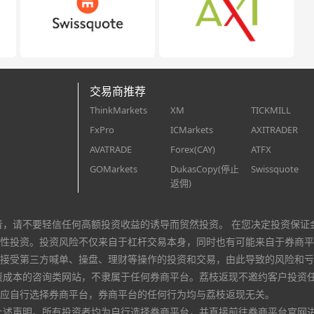
交易商推荐
ThinkMarkets
XM
TICKMILL
FxPro
ICMarkets
AXITRADER
AVATRADE
Forex(CAY)
ATFX
GOMarkets
DukasCopy(停止
Swissquote
返佣)
者，请不要轻信任何高额投资收益的诱导而贸然投资。 在您决定投资保证
性投资。投资风险不仅来自于杠杆交易本身，同时也有可能来自于券商平
接受第三方喊单、操盘、理财等操作的投资和交易，由此导致的风险和亏
资成本的咨询类网站，不隶属于任何券商平台。荔枝返现不邀约客户投资
应自行选择券商平台，券商平台的任何行为均与荔枝返现无关。
上述声明。所有投资者均为自行选择券商平台，并直接前往券商平台官网