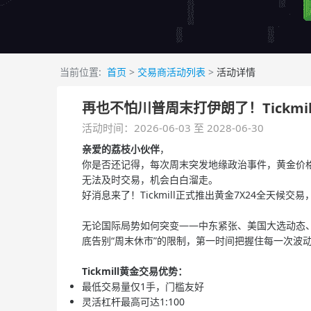
当前位置:
首页
>
交易商活动列表
>
活动详情
再也不怕川普周末打伊朗了！Tickmil
活动时间：2026-06-03 至 2028-06-30
亲爱的荔枝小伙伴
，
你是否还记得，每次周末突发地缘政治事件，黄金价
无法及时交易，机会白白溜走。
好消息来了！Tickmill正式推出黄金7X24全天
无论国际局势如何突变——中东紧张、美国大选动态、全
底告别“周末休市”的限制，第一时间把握住每一次波
Tickmill黄金交易优势：
最低交易量仅1手，门槛友好
灵活杠杆最高可达1:100