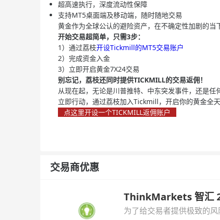
超高速执行，深度流动性保障
支持MT5桌面端及移动端，随时随地交易
黄金作为全球公认的避险资产，在不确定性加剧的当
开始交易超简单，只需3步：
1）通过荔枝
开设Tickmill的MT5交易账户
2）完成资金入金
3）立即开启黄金7X24交易
别忘记，荔枝还同时提供TICKMILL的交易返佣！
从现在起，无论是川普推特、中东突发事件，还是任何
立即行动，通过荔枝加入Tickmill，开启你的黄金全
点这里开设一个TICKMILL返佣账户
交易商优惠
ThinkMarkets 智
为了给交易者提供极致的风险对